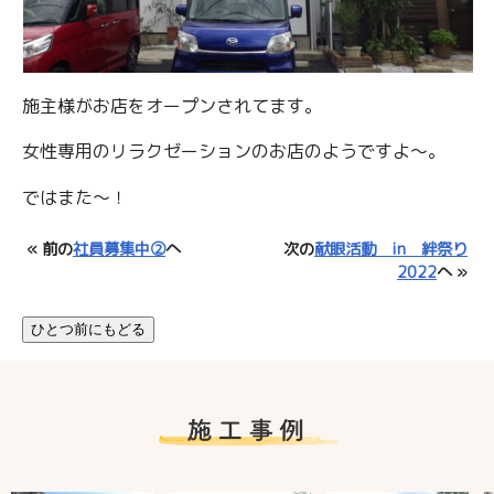
施主様がお店をオープンされてます。
女性専用のリラクゼーションのお店のようですよ～。
ではまた～！
« 前の
社員募集中②
へ
次の
献眼活動 in 絆祭り
2022
へ »