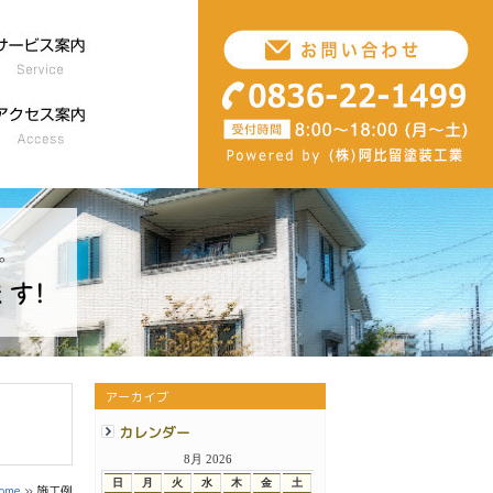
アーカイブ
カレンダー
8月 2026
日
月
火
水
木
金
土
ome
» 施工例