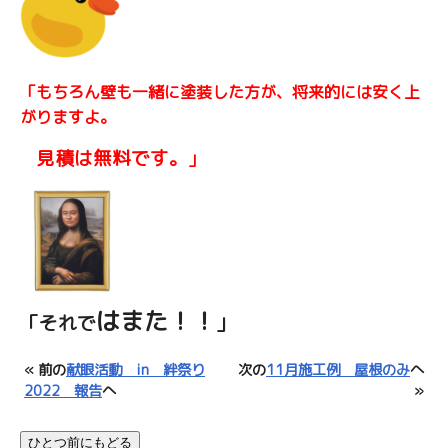
「もちろん壁も一緒に塗装した方が、将来的には安く上
がりますよ。
見積は無料です。
」
はまた！！
「それで
」
« 前の
献眼活動 in 絆祭り
次の
11月施工例 屋根のみ
へ
2022 報告
へ
»