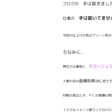
手は抜きま
ブログの
手は抜いてま
仕事の
今回の仕上げの色はグリーン系の
ちなみに、
カラーシュ
弊社では事前に
面積効果
人間の目の
(同じ色で
印刷の具合とか、ＰＣの画像の問
１００％イメージ通りってわけに