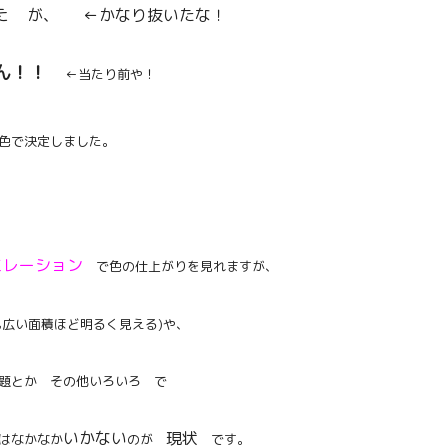
した
が、 ←かなり抜いたな！
せん！！
←当たり前や！
色で決定しました。
ミレーション
で色の仕上がりを見れますが、
も広い面積ほど明るく見える)や、
題とか その他いろいろ で
いかない
現状
はなかなか
のが
です。