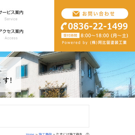
Home
»
施工事例
» たまには施工例を ②